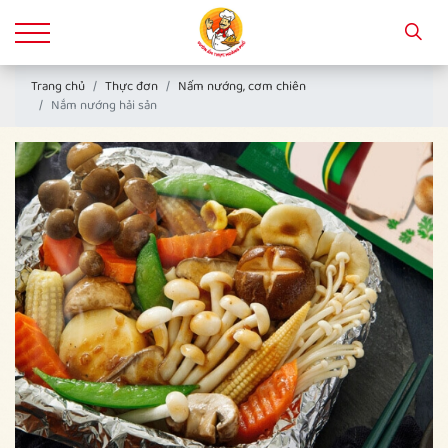
Trang chủ
Thực đơn
Nấm nướng, cơm chiên
Nắm nướng hải sản