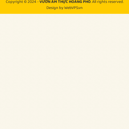
Copyright © 2024 -
VƯỜN ẨM THỰC HOÀNG PHỐ
. All rights reserved.
Design by WebVPS.vn