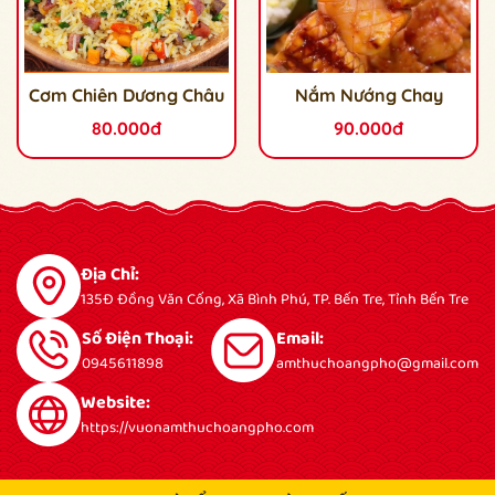
Cơm Chiên Dương Châu
Nắm Nướng Chay
80.000đ
90.000đ
Địa Chỉ:
135Đ Đồng Văn Cống, Xã Bình Phú, TP. Bến Tre, Tỉnh Bến Tre
Số Điện Thoại:
Email:
0945611898
amthuchoangpho@gmail.com
Website:
https://vuonamthuchoangpho.com