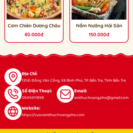
Cơm Chiên Dương Châu
Nắm Nướng Hải Sản
80.000đ
150.000đ
Địa Chỉ:
135Đ Đồng Văn Cống, Xã Bình Phú, TP. Bến Tre, Tỉnh Bến Tre
Số Điện Thoại:
Email:
0945611898
amthuchoangpho@gmail.com
Website:
https://vuonamthuchoangpho.com