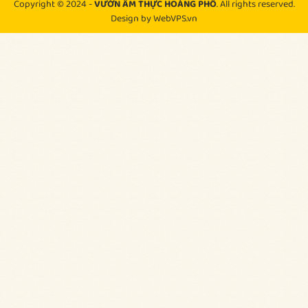
Copyright © 2024 -
VƯỜN ẨM THỰC HOÀNG PHỐ
. All rights reserved.
Design by WebVPS.vn