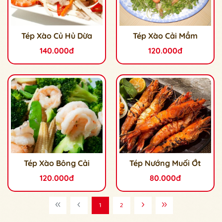
Tép Xào Củ Hủ Dừa
Tép Xào Cải Mầm
140.000đ
120.000đ
Tép Xào Bông Cải
Tép Nướng Muối Ớt
120.000đ
80.000đ
1
2