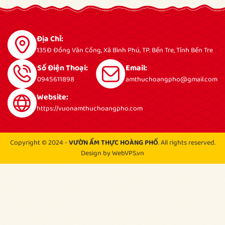
Địa Chỉ:
135Đ Đồng Văn Cống, Xã Bình Phú, TP. Bến Tre, Tỉnh Bến Tre
Số Điện Thoại:
Email:
0945611898
amthuchoangpho@gmail.com
Website:
https://vuonamthuchoangpho.com
Copyright © 2024 -
VƯỜN ẨM THỰC HOÀNG PHỐ
. All rights reserved.
Design by WebVPS.vn