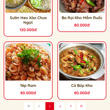
Sườn Heo Xào Chua
Ba Rọi Kho Mắm Ruốc
Ngọt
80.000đ
120.000đ
Tép Ram
Cá Bóp Kho
80.000đ
80.000đ
1
2