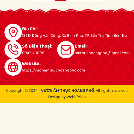
Địa Chỉ:
135Đ Đồng Văn Cống, Xã Bình Phú, TP. Bến Tre, Tỉnh Bến Tre
Số Điện Thoại:
Email:
0945611898
amthuchoangpho@gmail.com
Website:
https://vuonamthuchoangpho.com
Copyright © 2024 -
VƯỜN ẨM THỰC HOÀNG PHỐ
. All rights reserved.
Design by WebVPS.vn