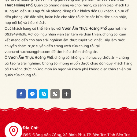
Thực Hoàng Phố
. Quán có phòng riêng và chòi riêng, có sảnh tiếp khách từ
10 người đến 100 người, và phòng riêng từ 2 khách đến 60 khách. Chưa kể
đến phòng VIP đặc biệt, hoàn hảo cho việc tổ chức các bữa tiệc sinh nhật,
họp nội bộ và tiếp khách.
Quý khách hàng có thể liên lạc với
Vườn Ẩm Thực Hoàng Phố
qua hotline
0939494638. Với đội ngũ nhân viên tận tâm và thân thiện, chúng tôi cam
kết mang đến cho bạn trải nghiệm ẩm thực tuyệt vời nhất. Hãy làm một
chuyến thăm trực tuyến đến trang web của chúng tôi tại
vuonamthuchoangpho.com để tìm hiểu thêm thông tin.
Ở
Vườn Ẩm Thực Hoàng Phố
, chúng tôi không chỉ phục vụ thức ăn - chúng
tôi tạo ra trải nghiệm. Chúng tôi mong muốn được chào đón quý khách hàng
tới thưởng thức những món ăn ngon và khám phá không gian thân thiện tại
quán của chúng tôi.
Địa Chỉ:
135Đ Đồng Văn Cống, Xã Bình Phú, TP. Bến Tre, Tỉnh Bến Tre