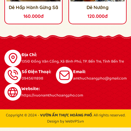
Dê Hấp Hành Gừng Sã
Dê Nướng
160.000đ
120.000đ
Địa Chỉ:
135Đ Đồng Văn Cống, Xã Bình Phú, TP. Bến Tre, Tỉnh Bến Tre
Số Điện Thoại:
Email:
0945611898
amthuchoangpho@gmail.com
Website:
https://vuonamthuchoangpho.com
Copyright © 2024 -
VƯỜN ẨM THỰC HOÀNG PHỐ
. All rights reserved.
Design by WebVPS.vn