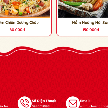
ơm Chiên Dương Châu
Nắm Nướng Hải Sả
80.000đ
150.000đ
Số Điện Thoại:
Email:
ến Tre
0945611898
amthuchoangpho@