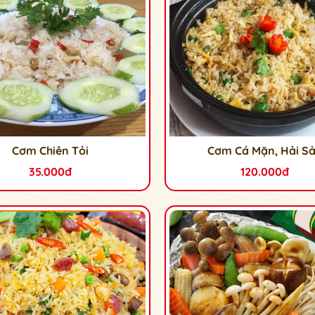
Cơm Chiên Tỏi
Cơm Cá Mặn, Hải S
35.000đ
120.000đ