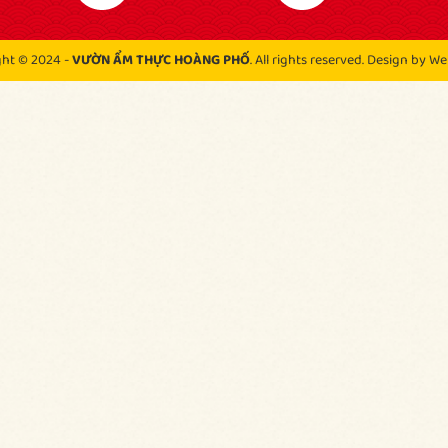
ght © 2024 -
VƯỜN ẨM THỰC HOÀNG PHỐ
. All rights reserved.
Design by We