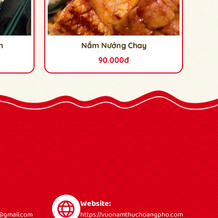
n
Nắm Nướng Chay
90.000đ
Website:
gmail.com
https://vuonamthuchoangpho.com