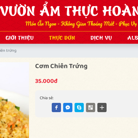
GIỚI THIỆU
THỰC ĐƠN
DỊCH VỤ
AL
iên trứng
Cơm Chiên Trứng
35.000đ
Chia sẻ: