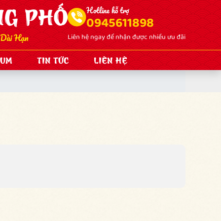
Hotline hỗ trợ
0945611898
Liên hệ ngay để nhận được nhiều ưu đãi
BUM
TIN TỨC
LIÊN HỆ