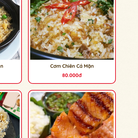
ản
Cơm Chiên Cá Mặn
80.000đ