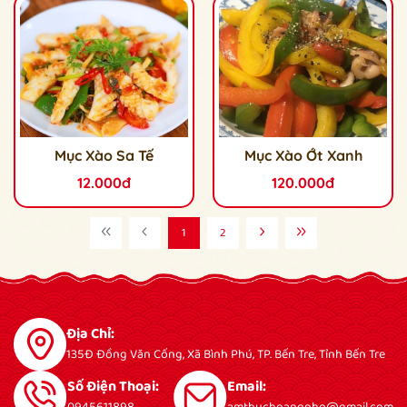
Mục Xào Sa Tế
Mục Xào Ớt Xanh
12.000đ
120.000đ
1
2
Địa Chỉ:
135Đ Đồng Văn Cống, Xã Bình Phú, TP. Bến Tre, Tỉnh Bến Tre
Số Điện Thoại:
Email: