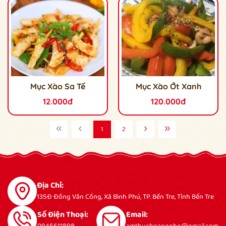
Mục Xào Sa Tế
Mục Xào Ớt Xanh
12.000đ
120.000đ
1
2
Địa Chỉ:
135Đ Đồng Văn Cống, Xã Bình Phú, TP. Bến Tre, Tỉnh Bến Tre
Số Điện Thoại:
Email: