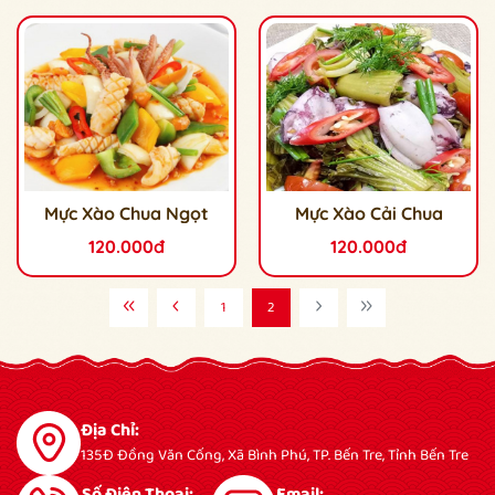
Mực Xào Chua Ngọt
Mực Xào Cải Chua
120.000đ
120.000đ
1
2
Địa Chỉ:
135Đ Đồng Văn Cống, Xã Bình Phú, TP. Bến Tre, Tỉnh Bến Tre
Số Điện Thoại:
Email: