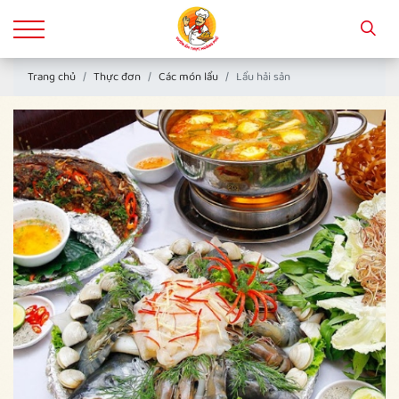
Trang chủ
Thực đơn
Các món lẩu
Lẩu hải sản