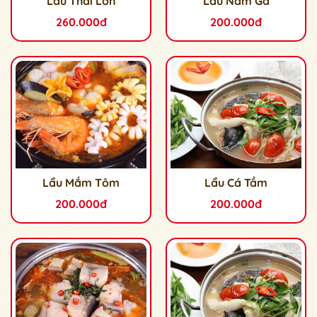
Lẩu Thái Lớn
Lẩu Nấm Gà
260.000đ
200.000đ
Lẩu Mắm Tôm
Lẩu Cá Tầm
200.000đ
200.000đ