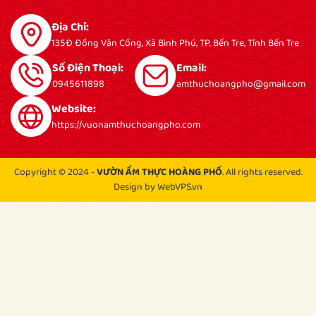
Địa Chỉ:
135Đ Đồng Văn Cống, Xã Bình Phú, TP. Bến Tre, Tỉnh Bến Tre
Số Điện Thoại:
Email:
0945611898
amthuchoangpho@gmail.com
Website:
https://vuonamthuchoangpho.com
Copyright © 2024 -
VƯỜN ẨM THỰC HOÀNG PHỐ
. All rights reserved.
Design by WebVPS.vn