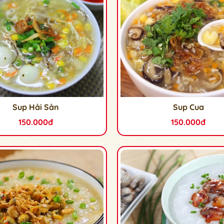
Sup Hải Sản
Sup Cua
150.000đ
150.000đ