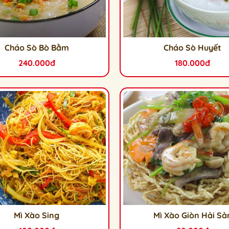
Cháo Sò Bò Bằm
Cháo Sò Huyết
240.000đ
180.000đ
Mì Xào Sing
Mì Xào Giòn Hải Sả