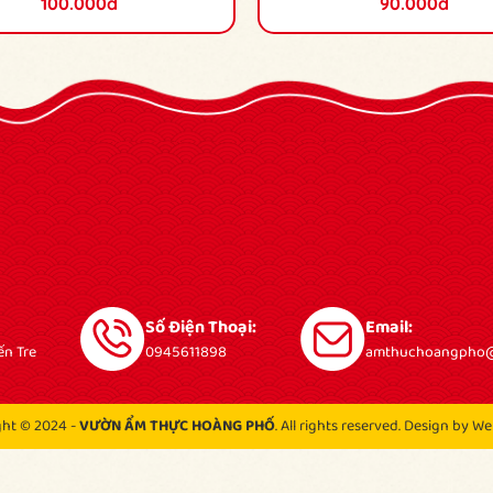
100.000đ
90.000đ
Số Điện Thoại:
Email:
ến Tre
0945611898
amthuchoangpho@
ght © 2024 -
VƯỜN ẨM THỰC HOÀNG PHỐ
. All rights reserved.
Design by We