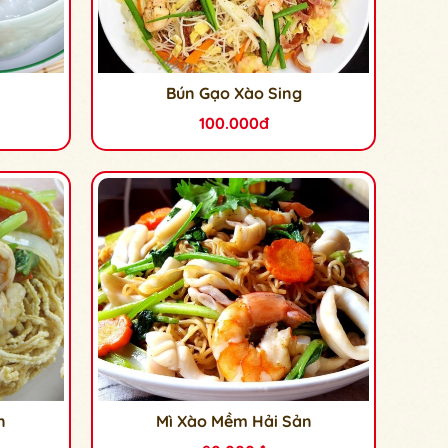
Bún Gạo Xào Sing
100.000đ
n
Mì Xào Mềm Hải Sản