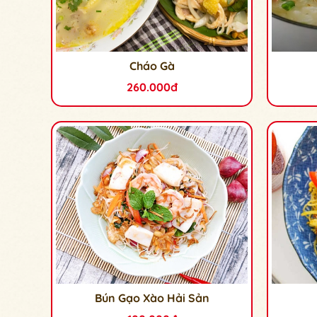
Cháo Gà
260.000đ
Bún Gạo Xào Hải Sản