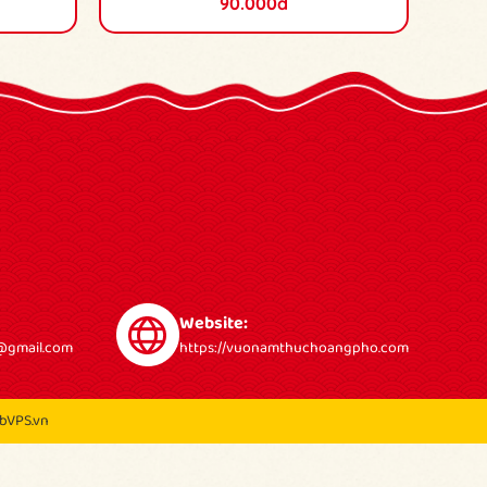
90.000đ
Website:
gmail.com
https://vuonamthuchoangpho.com
bVPS.vn