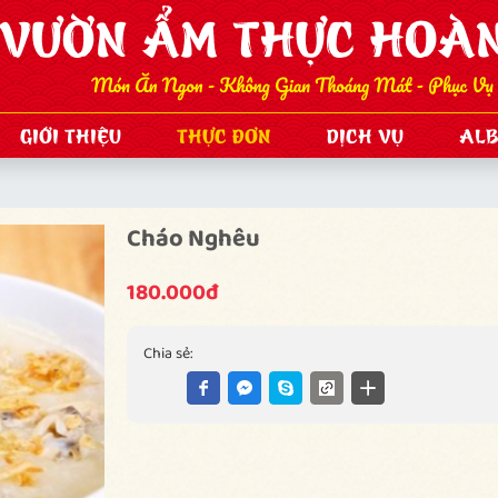
GIỚI THIỆU
THỰC ĐƠN
DỊCH VỤ
AL
Cháo Nghêu
180.000đ
Chia sẻ: