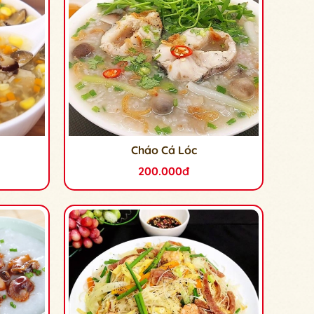
Cháo Cá Lóc
200.000đ