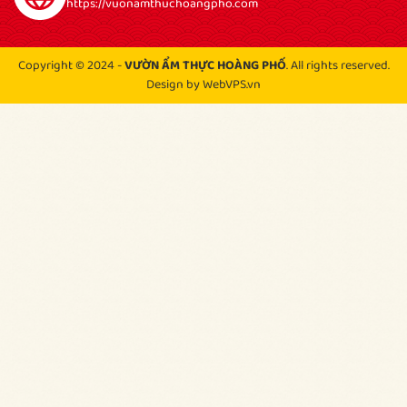
https://vuonamthuchoangpho.com
Copyright © 2024 -
VƯỜN ẨM THỰC HOÀNG PHỐ
. All rights reserved.
Design by WebVPS.vn