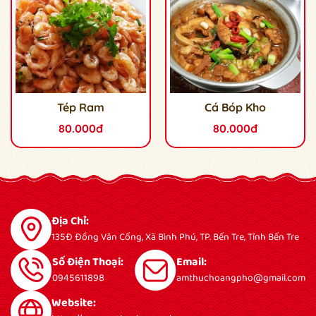
Tép Ram
Cá Bóp Kho
80.000đ
80.000đ
Địa Chỉ:
135Đ Đồng Văn Cống, Xã Bình Phú, TP. Bến Tre, Tỉnh Bến Tre
Số Điện Thoại:
Email:
0945611898
amthuchoangpho@gmail.com
Website: