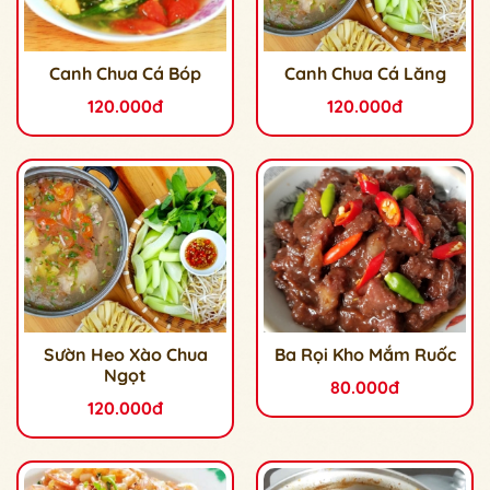
Canh Chua Cá Bóp
Canh Chua Cá Lăng
120.000đ
120.000đ
Sườn Heo Xào Chua
Ba Rọi Kho Mắm Ruốc
Ngọt
80.000đ
120.000đ